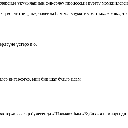
ресләрендә укучыларның фикерләү процессын күзәтү мөмкинлеге
ң когнитив фикерләвендә һәм мәгълүматны нәтиҗәле эшкәртә б
рләүне үстерә һ.б.
ар китерсэгез, мин бик шат булыр идем.
астер-класслар бүлегендә «Шакмак» һәм «Кубик» алымнары дигә