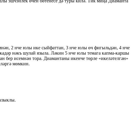
лы эшчэнлек өчен бөтенесе дә туры килә. Тик миңа Диаманта
н, 2 нче юлы ике сыйфаттан, 3 нче юлы өч фигыльдән, 4 нче
а кадәр нәкъ шулай языла. Ләкин 5 нче юлы темага капма-каршы
ан бер исемнән тора. Диамантаны икенче төрле «икеләтелгән»
ләргә мөмкин.
ызыклы.