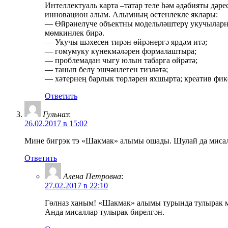
Интеллектуаль карта –татар теле һәм әдәбияты дә
инновацион алым. Алымның өстенлекле яклары:
— Өйрәнелүче объектны модельләштерү укучыларны
мөмкинлек бирә.
— Укучы шәхесен тирән өйрәнергә ярдәм итә;
— гомумуку күнекмәләрен формалаштыра;
— проблемадан чыгу юлын табарга өйрәтә;
— танып белү эшчәнлеген тизләтә;
— хәтернең барлык төрләрен яхшырта; креатив фике
Ответить
Гульназ
:
26.02.2017 в 15:02
Мине бигрэк тэ «Шакмак» алымы ошады. Шулай да мисалл
Ответить
Алена Петровна
:
27.02.2017 в 22:10
Гөлназ ханым! «Шакмак» алымы турында тулырак м
Анда мисаллар тулырак бирелгән.