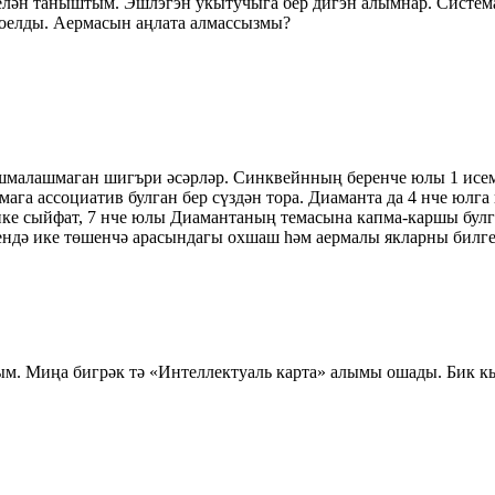
лән таныштым. Эшлэгэн укытучыга бер дигэн алымнар. Система
тоелды. Аермасын аңлата алмассызмы?
алашмаган шигъри әсәрләр. Синквейнның беренче юлы 1 исемнә
мага ассоциатив булган бер сүздән тора. Диаманта да 4 нче юлг
ике сыйфат, 7 нче юлы Диамантаның темасына капма-каршы булг
ендә ике төшенчә арасындагы охшаш һәм аермалы якларны билге
. Миңа бигрәк тә «Интеллектуаль карта» алымы ошады. Бик к