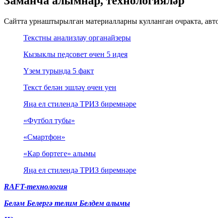
Заманча алымнар, технологияләр
Сайтта урнаштырылган материалларны кулланган очракта, авт
Текстны анализлау органайзеры
Кызыклы педсовет өчен 5 идея
Үзем турында 5 факт
Текст белән эшләү өчен уен
Яңа ел стилендә ТРИЗ биремнәре
«Футбол тубы»
«Смартфон»
«Кар бөртеге» алымы
Яңа ел стилендә ТРИЗ биремнәре
RAFT-технология
Беләм Белергә телим Белдем алымы