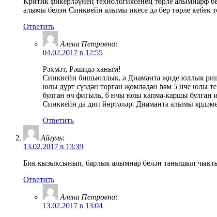
Критик фикерләүнең технологиясенең төрле алымнарф бе
алымы белэн Синквейн алымы икесе дә бер төрле кебек 
Ответить
Алена Петровна
:
04.02.2017 в 12:55
Рәхмәт, Рәшидә ханым!
Синквейн бишьюллык, ә Диаманта җиде юллык ришм
юлы дүрт сүздән торган җөмләдән һәм 5 нче юлы те
булган өч фигыль, 6 нчы юлы капма-каршы булган 
Синквейн да дип йөртәләр. Диаманта алымы ярдәм
Ответить
Айгуль
:
13.02.2017 в 13:39
Бик кызыксынып, барлык алымнар белән танышып чыктым
Ответить
Алена Петровна
:
13.02.2017 в 13:04