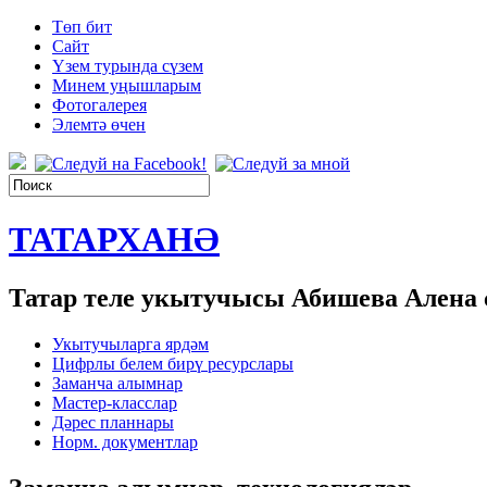
Төп бит
Сайт
Үзем турында сүзем
Минем уңышларым
Фотогалерея
Элемтә өчен
ТАТАРХАНӘ
Татар теле укытучысы Абишева Алена
Укытучыларга ярдәм
Цифрлы белем бирү ресурслары
Заманча алымнар
Мастер-класслар
Дәрес планнары
Норм. документлар