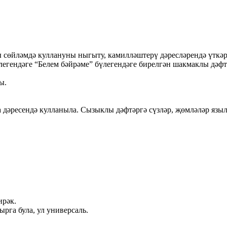
сөйләмдә куллануны ныгыту, камилләштерү дәресләрендә үткәре
легендәге “Белем бәйрәме” бүлегендәге бирелгән шакмаклы дәфтә
ы.
әресендә кулланыла. Сызыклы дәфтәргә сүзләр, җөмләләр языла,
ирәк.
рга була, ул универсаль.