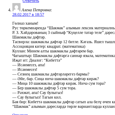
Ответить
Алена Петровна
:
28.02.2017 в 18:57
Гөлназ ханым!
Рус төркемнәрендә “Шакмак” алымын лексик материалны 
Р. З. Хәйдәрованың 3 сыйныф “Күңелле татар теле” дәрес
Шакмаклы дәфтәр.
Тасвирла: шакмаклы дәфтәр 12 битле. Кәгазь. Яшел тышл
Ассоцияция китер: квадрат. (математика)
Куллан: Минем алты шакмаклы дәфтәрем бар.
Чагыштыр: Шакмаклы дәфтәргә саннар языла, математика д
Иҗат ит: Диалог: “Кибеттә”
— Исәнмесез, апа!
— Исәнмесез!
— Сезнең шакмаклы дәфтәрләрегез бармы?
— Әйе, бар. Сиңа ничә шакмаклы дәфтәр кирәк?
— Миңа 10 шакмаклы дәфтәр кирәк. Ничә сум тора?
— Бер шакмаклы дәфтәр 5 сум тора.
— Рәхмәт, апа! Сау булыгыз!
— Сау булыгыз! Тагын кил.
Бәя бир: Кибеттә шакмаклы дәфтәр сатып ала белү өчен к
“Шакмак” алымын дәресләрдә төрле вариантларда кулланы