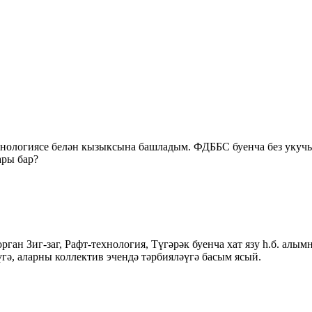
хнологиясе белән кызыксына башладым. ФДББС буенча без укуч
ары бар?
ан Зиг-заг, Рафт-технология, Түгәрәк буенча хат язу һ.б. алым
гә, аларны коллектив эчендә тәрбияләүгә басым ясый.