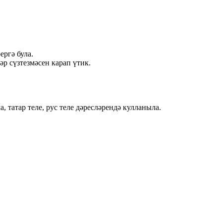
ргә була.
р сүзтезмәсен карап үтик.
 татар теле, рус теле дәресләрендә кулланыла.