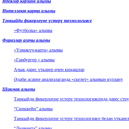
Идеяләр кәрзине алымы
Интеллект карта алымы
Тәнкыйди фикерләүне үстерү технологиясе
«Футболка» алымы
Фаразлар агачы алымы
«Үрмәкүч-карта» алымы
«Гамбургер » алымы
Ачык дәрес үткәрер өчен киңәшләр
Әдәби әсәрне анализлаганда «скелет» алымын куллану
Шакмак алымы
Тәнкыйди фикерләүне үстерү технологиясендә дәрес стр
“Синквейн” алымы
Тәнкыйди фикерләүне үстерү технологиясе белән үткәре
“Диаманта” алымы