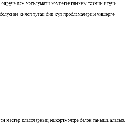
н бирүче һәм мәгълүмати компетентлыкны тәэмин итүче
елүендә килеп туган бик күп проблемаларны чишәргә
н мастер-классларның эшкәртмәләре белән таныша аласыз.