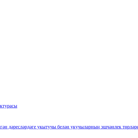
уктурасы
лгән дәресләрдәге укытучы белән укучыларның эшчәнлек төрләр