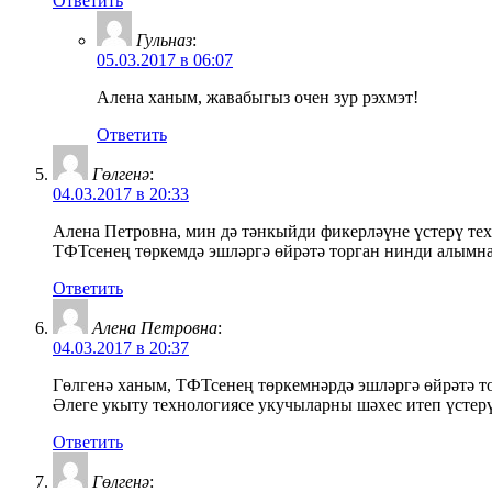
Ответить
Гульназ
:
05.03.2017 в 06:07
Алена ханым, жавабыгыз очен зур рэхмэт!
Ответить
Гөлгенә
:
04.03.2017 в 20:33
Алена Петровна, мин дә тәнкыйди фикерләүне үстерү те
ТФТсенең төркемдә эшләргә өйрәтә торган нинди алымн
Ответить
Алена Петровна
:
04.03.2017 в 20:37
Гөлгенә ханым, ТФТсенең төркемнәрдә эшләргә өйрәтә торг
Әлеге укыту технологиясе укучыларны шәхес итеп үстерү
Ответить
Гөлгенә
: