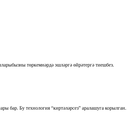
ыларыбызны төркемнәрдә эшләргә өйрәтергә тиешбез.
нары бар. Бу технология “киртәләрсез” аралашуга корылган.