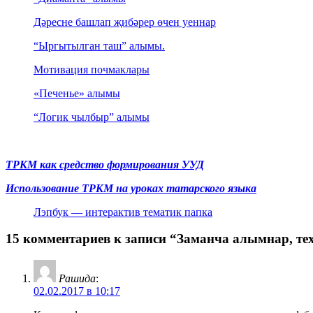
Дәресне башлап җибәрер өчен уеннар
“Ыргытылган таш” алымы.
Мотивация почмаклары
«Печенье» алымы
“Логик чылбыр” алымы
ТРКМ как средство формирования УУД
Использование ТРКМ на уроках татарского языка
Лэпбук — интерактив тематик папка
15 комментариев к записи “Заманча алымнар, те
Рашида
:
02.02.2017 в 10:17