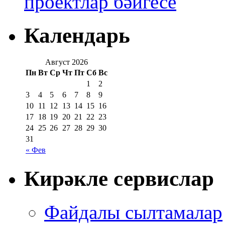
Календарь
Август 2026
Пн
Вт
Ср
Чт
Пт
Сб
Вс
1
2
3
4
5
6
7
8
9
10
11
12
13
14
15
16
17
18
19
20
21
22
23
24
25
26
27
28
29
30
31
« Фев
Кирәкле сервислар
Файдалы сылтамалар