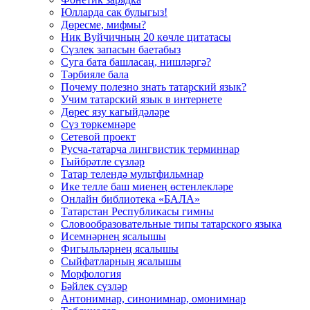
Юлларда сак булыгыз!
Дөресме, мифмы?
Ник Вуйчичның 20 көчле цитатасы
Сүзлек запасын баетабыз
Суга бата башласаң, нишләргә?
Тәрбияле бала
Почему полезно знать татарский язык?
Учим татарский язык в интернете
Дөрес язу кагыйдәләре
Сүз төркемнәре
Сетевой проект
Русча-татарча лингвистик терминнар
Гыйбрәтле сүзләр
Татар телендә мультфильмнар
Ике телле баш миенең өстенлекләре
Онлайн библиотека «БАЛА»
Татарстан Республикасы гимны
Словообразовательные типы татарского языка
Исемнәрнең ясалышы
Фигыльләрнең ясалышы
Сыйфатларның ясалышы
Морфология
Бәйлек сүзләр
Антонимнар, синонимнар, омонимнар