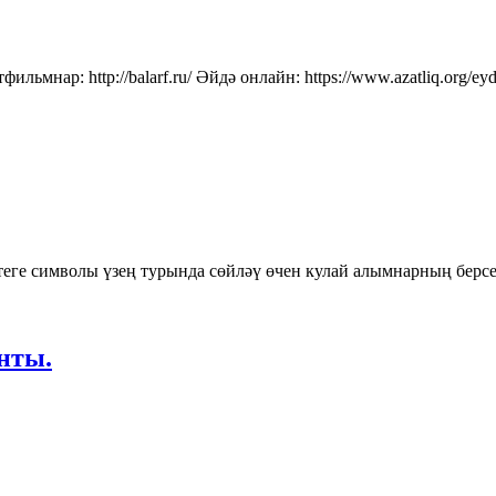
льмнар: http://balarf.ru/ Әйдә онлайн: https://www.azatliq.org/eyde
ртеге символы үзең турында сөйләү өчен кулай алымнарның берс
нты.