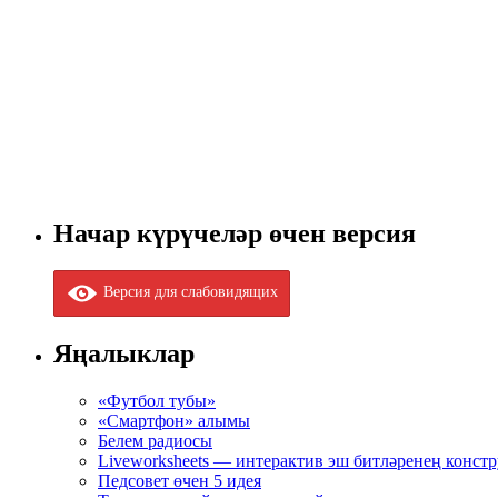
Начар күрүчеләр өчен версия
Версия для слабовидящих
Яңалыклар
«Футбол тубы»
«Смартфон» алымы
Белем радиосы
Liveworksheets — интерактив эш битләренең конст
Педсовет өчен 5 идея