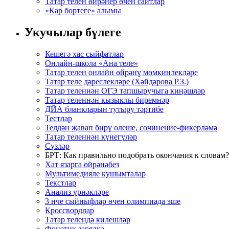
Татар телен өйрәнер өчен сайтлар
«Кар бөртеге» алымы
Укучылар бүлеге
Кешегә хас сыйфатлар
Онлайн-школа «Ана теле»
Татар телен онлайн өйрәнү мөмкинлекләре
Татар теле дәреслекләре (Хәйдәрова Р.З.)
Татар теленнән ОГЭ тапшыручыга киңәшләр
Татар теленнән кызыклы биремнәр
ДЙА бланкларын тутыру тәртибе
Тестлар
Телдән җавап бирү өлеше, сочинение-фикерләмә
Татар теленнән күнегүләр
Сүзләр
БРТ: Как правильно подобрать окончания к словам?
Хат язарга өйрәнәбез
Мультимедияле кушымталар
Текстлар
Анализ үрнәкләре
3 нче сыйныфлар өчен олимпиада эше
Кроссвордлар
Татар телендә килешләр
Фонетик зарядка