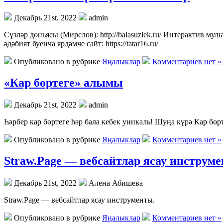
Декабрь 21st, 2022
admin
Сүзләр дөньясы (Мирслов): http://balasuzlek.ru/ Интерактив мультфи
әдәбият буенча ярдәмче сайт: https://tatar16.ru/
Опубликовано в рубрике
Яңалыклар
Комментариев нет »
«Кар бөртеге» алымы
Декабрь 21st, 2022
admin
Һәрбер кар бөртеге һәр бала кебек уникаль! Шуңа күрә Кар бө
Опубликовано в рубрике
Яңалыклар
Комментариев нет »
Straw.Page — вебсайтлар ясау инструме
Декабрь 21st, 2022
Алена Абишева
Straw.Page — вебсайтлар ясау инструменты.
Опубликовано в рубрике
Яңалыклар
Комментариев нет »