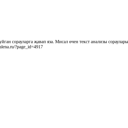
ган сорауларга җавап яза. Мисал өчен текст анализы сораулары
alena.ru/?page_id=4917