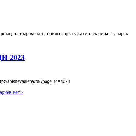
арның тестлар вакытын билгеләргә мөмкинлек бирә. Тулырак
ДИ-2023
p://abishevaalena.ru/?page_id=4673
риев нет »