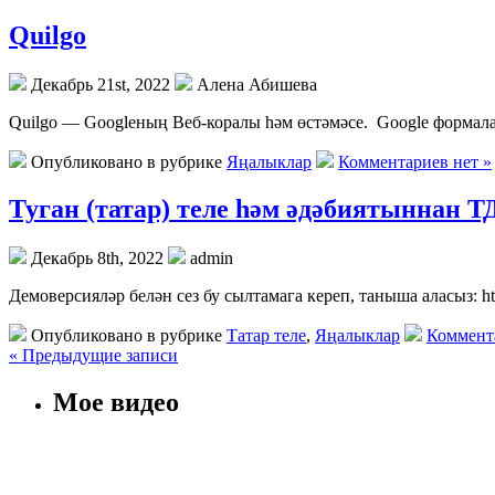
Quilgo
Декабрь 21st, 2022
Алена Абишева
Quilgo — Googleның Веб-коралы һәм өстәмәсе. Google формал
Опубликовано в рубрике
Яңалыклар
Комментариев нет »
Туган (татар) теле һәм әдәбиятыннан Т
Декабрь 8th, 2022
admin
Демоверсияләр белән сез бу сылтамага кереп, таныша аласыз: htt
Опубликовано в рубрике
Татар теле
,
Яңалыклар
Коммента
« Предыдущие записи
Мое видео