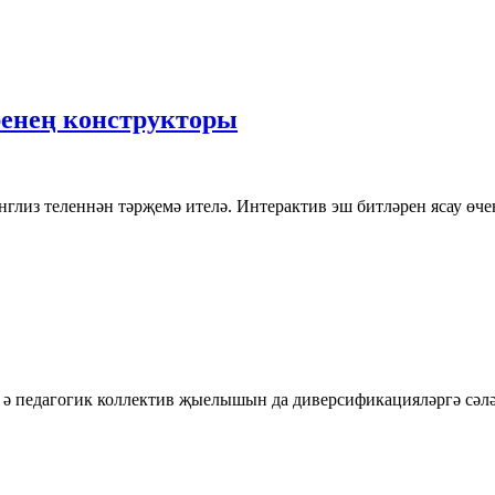
ренең конструкторы
глиз теленнән тәрҗемә ителә. Интерактив эш битләрен ясау өчен
л, ә педагогик коллектив җыелышын да диверсификацияләргә сәл