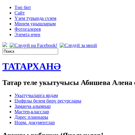
Төп бит
Сайт
Үзем турында сүзем
Минем уңышларым
Фотогалерея
Элемтә өчен
ТАТАРХАНӘ
Татар теле укытучысы Абишева Алена
Укытучыларга ярдәм
Цифрлы белем бирү ресурслары
Заманча алымнар
Мастер-класслар
Дәрес планнары
Норм. документлар