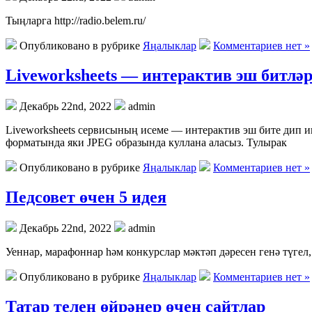
Тыңларга http://radio.belem.ru/
Опубликовано в рубрике
Яңалыклар
Комментариев нет »
Liveworksheets — интерактив эш битлә
Декабрь 22nd, 2022
admin
Liveworksheets сервисының исеме — интерактив эш бите дип ин
форматында яки JPEG образында куллана аласыз. Тулырак
Опубликовано в рубрике
Яңалыклар
Комментариев нет »
Педсовет өчен 5 идея
Декабрь 22nd, 2022
admin
Уеннар, марафоннар һәм конкурслар мәктәп дәресен генә түге
Опубликовано в рубрике
Яңалыклар
Комментариев нет »
Татар телен өйрәнер өчен сайтлар