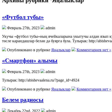
Архивы рубрики ‘Яңалыклар’
«Футбол тубы»
Февраль 27th, 2023
admin
Укучы «футбол тубы»ның ячейкаларына укытучы алдан язып куй
төсле карандашлар белән дә буярга була. Тулырак: http://abisheva
Опубликовано в рубрике
Яңалыклар
Комментариев нет »
«Смартфон» алымы
Февраль 27th, 2023
admin
Тулырак: http://abishevaalena.ru/?page_id=4924
Опубликовано в рубрике
Яңалыклар
Комментариев нет »
Белем радиосы
Декабрь 22nd, 2022
admin