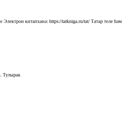
 Электрон китапханә: https://tatkniga.ru/tat/ Татар теле һәм
е. Тулырак