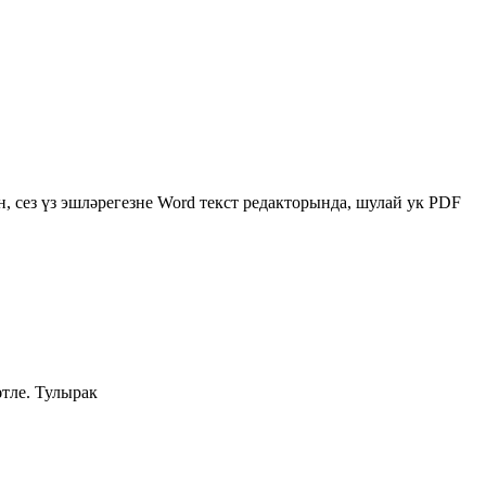
, сез үз эшләрегезне Word текст редакторында, шулай ук PDF
әтле. Тулырак