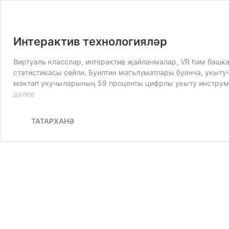
Интерактив технологияләр
Виртуаль класслар, интерактив җайланмалар, VR һәм башк
статистикасы сөйли. Буилтин мәгълүматлары буенча, укыту
мәктәп укучыларының 59 проценты цифрлы укыту инструме
далее
Интерактив
технологияләр
ТАТАРХАНӘ