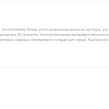
а технологияләр белем алуга кызыксынучанлыкны арттыра, уку
чыларның 92 проценты технологияләрнең мәгарифкә йогынтысын 
нтлары аларның нәтиҗәләрен күтәрде дип саный. Кызганычка